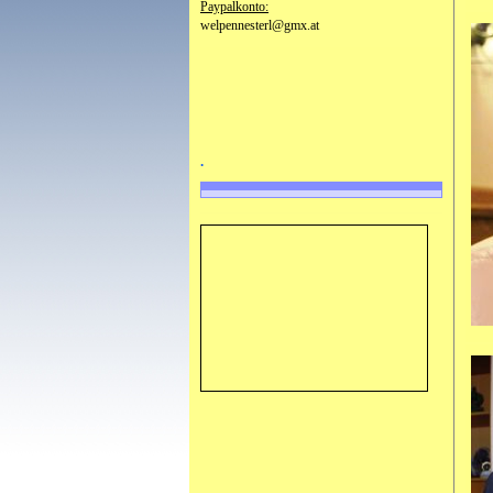
Paypalkonto:
welpennesterl@gmx.at
.