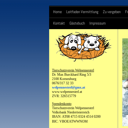
Home
Leitfaden Vermittlung
Zu vergeben
F
Kontakt
Gästebuch
Impressum
Tierschutzverein Welpennesterl
Dr. Max Burckhard Ring 5/3
2100 Korneuburg
0676/317 32 33
welpennesterl@gmx.at
www.welpennesterl.at
ZVR: 326515779
Spendenkonto
Tierschutzverein Welpennesterl
Volksbank Niederösterreich
IBAN: AT08 4715 0324 4514 0200
BIC: VBOEATWWNOM