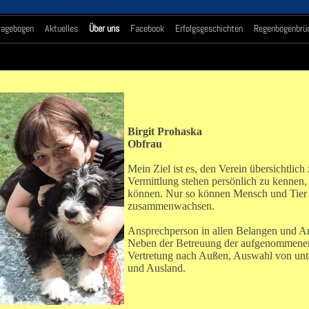
ragebogen
Aktuelles
Über uns
Facebook
Erfolgsgeschichten
Regenbogenbrü
Birgit Prohaska
Obfrau
Mein Ziel ist es, den Verein übersichtlic
Vermittlung stehen persönlich zu kennen,
können. Nur so können Mensch und Tier
zusammenwachsen.
Ansprechperson in allen Belangen und An
Neben der Betreuung der aufgenommene
Vertretung nach Außen, Auswahl von unte
und Ausland.