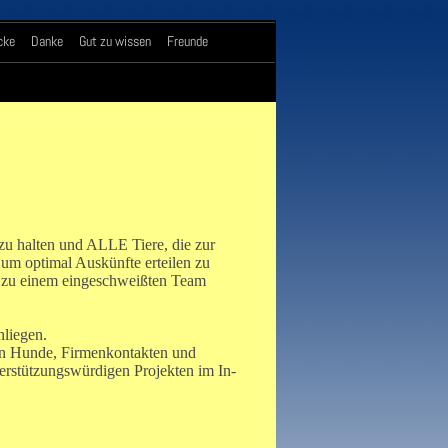
cke
Danke
Gut zu wissen
Freunde
h zu halten und ALLE Tiere, die zur
 um optimal Auskünfte erteilen zu
 zu einem eingeschweißten Team
liegen.
n Hunde, Firmenkontakten und
rstützungswürdigen Projekten im In-